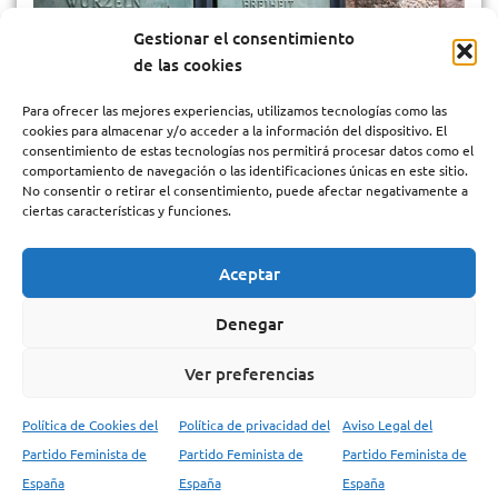
Gestionar el consentimiento
de las cookies
Para ofrecer las mejores experiencias, utilizamos tecnologías como las
Prohibición de la kufiya en Buchenwald
cookies para almacenar y/o acceder a la información del dispositivo. El
consentimiento de estas tecnologías nos permitirá procesar datos como el
comportamiento de navegación o las identificaciones únicas en este sitio.
Prohibición de la kufiya en Buchenwald: un ataque a
No consentir o retirar el consentimiento, puede afectar negativamente a
ciertas características y funciones.
las conmemoraciones antifascistas Varios medios
internacionales han difundido la noticia, de…
Aceptar
Denegar
Ver preferencias
Visita nuestro canal de YouTube y
visualiza los
¡Te animamos a que saques el
vídeos del PFE
Política de Cookies del
Política de privacidad del
Aviso Legal del
máximo provecho de esta experiencia y te
Partido Feminista de
Partido Feminista de
Partido Feminista de
sumerjas en el conocimiento del Partido Feminista
España
España
España
de España!