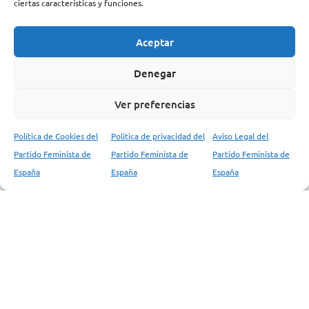
ciertas características y funciones.
Aviso legal
Aceptar
Denegar
Política de privacidad
Ver preferencias
Política de redes sociales
Política de Cookies del
Política de privacidad del
Aviso Legal del
Política de cookies
Partido Feminista de
Partido Feminista de
Partido Feminista de
España
España
España
Partido Feminista de España