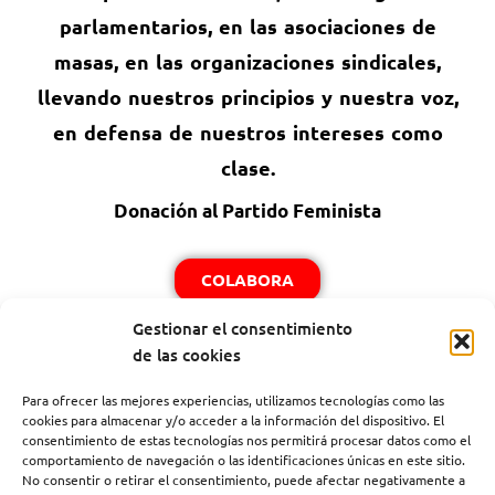
parlamentarios, en las asociaciones de
masas, en las organizaciones sindicales,
llevando nuestros principios y nuestra voz,
en defensa de nuestros intereses como
clase.
Donación al Partido Feminista
COLABORA
Gestionar el consentimiento
de las cookies
Para ofrecer las mejores experiencias, utilizamos tecnologías como las
PARTIDO FEMINISTA DE ESPAÑA
cookies para almacenar y/o acceder a la información del dispositivo. El
consentimiento de estas tecnologías nos permitirá procesar datos como el
Calle Magdalena Nº 29, 28012 Madrid
comportamiento de navegación o las identificaciones únicas en este sitio.
No consentir o retirar el consentimiento, puede afectar negativamente a
agitprop@partidofeminista.es