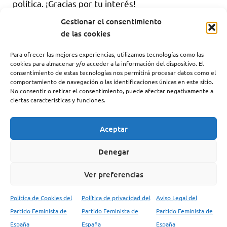
política. ¡Gracias por tu interés!
Lidia Falcón O’Neill es autora de numerosos
Gestionar el consentimiento
artículos, que pueden consultarse en la
de las cookies
siguiente
dirección
Para ofrecer las mejores experiencias, utilizamos tecnologías como las
cookies para almacenar y/o acceder a la información del dispositivo. El
consentimiento de estas tecnologías nos permitirá procesar datos como el
comportamiento de navegación o las identificaciones únicas en este sitio.
No consentir o retirar el consentimiento, puede afectar negativamente a
ciertas características y funciones.
CATEGORIAS PFE
Documentos
Aceptar
Artículos
Denegar
Comunicados
Manifiestos
Ver preferencias
Tesis Ideológicas
Política de Cookies del
Política de privacidad del
Aviso Legal del
Vindicación Feminista
Partido Feminista de
Partido Feminista de
Partido Feminista de
Palestina
España
España
España