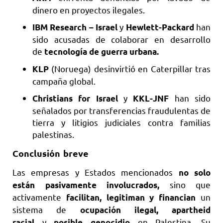
dinero en proyectos ilegales.
y
han
IBM Research – Israel
Hewlett-Packard
sido acusadas de colaborar en desarrollo
de
tecnología de guerra urbana.
(Noruega) desinvirtió en Caterpillar tras
KLP
campaña global.
y
han sido
Christians for Israel
KKL-JNF
señalados por transferencias fraudulentas de
tierra y litigios judiciales contra familias
palestinas.
Conclusión breve
Las empresas y Estados mencionados
no solo
sino que
están pasivamente involucrados,
activamente
un
facilitan, legitiman y financian
sistema de
ocupación ilegal,
apartheid
y
en Palestina. Su
racial
posible genocidio