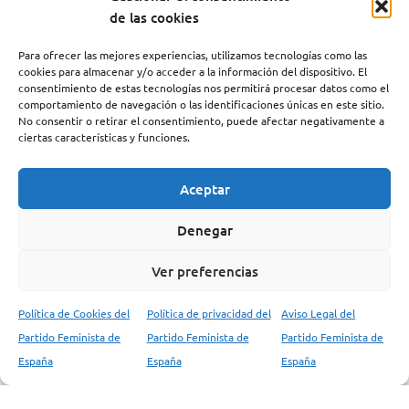
de las cookies
Para ofrecer las mejores experiencias, utilizamos tecnologías como las
Prohibición de la kufiya en Buchenwald
cookies para almacenar y/o acceder a la información del dispositivo. El
consentimiento de estas tecnologías nos permitirá procesar datos como el
comportamiento de navegación o las identificaciones únicas en este sitio.
No consentir o retirar el consentimiento, puede afectar negativamente a
Prohibición de la kufiya en Buchenwald: un ataque a
ciertas características y funciones.
las conmemoraciones antifascistas Varios medios
internacionales han difundido la noticia, de…
Aceptar
Denegar
Ver preferencias
Visita nuestro canal de YouTube y
visualiza los
¡Te animamos a que saques el
vídeos del PFE
Política de Cookies del
Política de privacidad del
Aviso Legal del
máximo provecho de esta experiencia y te
Partido Feminista de
Partido Feminista de
Partido Feminista de
sumerjas en el conocimiento del Partido Feminista
España
España
España
de España!
Te invitamos a explorar todos
nuestros