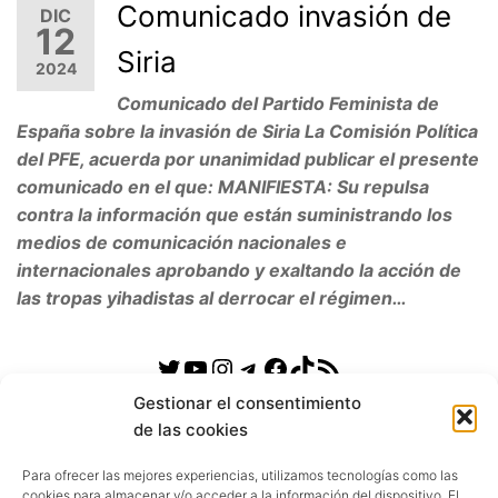
Comunicado invasión de
DIC
12
Siria
2024
Comunicado del Partido Feminista de
España sobre la invasión de Siria La Comisión Política
del PFE, acuerda por unanimidad publicar el presente
comunicado en el que: MANIFIESTA: Su repulsa
contra la información que están suministrando los
medios de comunicación nacionales e
internacionales aprobando y exaltando la acción de
las tropas yihadistas al derrocar el régimen…
Twitter
YouTube
Instagram
Telegram
Facebook
TikTok
Feed
RSS
Gestionar el consentimiento
de las cookies
CATEGORIAS PFE
Para ofrecer las mejores experiencias, utilizamos tecnologías como las
Documentos
cookies para almacenar y/o acceder a la información del dispositivo. El