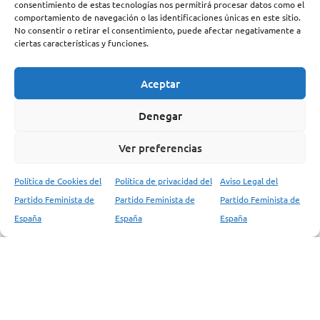
consentimiento de estas tecnologías nos permitirá procesar datos como el
comportamiento de navegación o las identificaciones únicas en este sitio.
No consentir o retirar el consentimiento, puede afectar negativamente a
ciertas características y funciones.
CATEGORIAS PFE
Documentos
Aceptar
Artículos
Denegar
Comunicados
Manifiestos
Ver preferencias
Tesis Ideológicas
Política de Cookies del
Política de privacidad del
Aviso Legal del
Vindicación Feminista
Partido Feminista de
Partido Feminista de
Partido Feminista de
Palestina
España
España
España
Transición Española
Convocatorias
Entrevistas