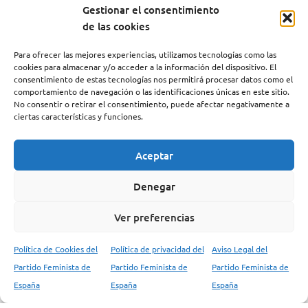
mercado de emigrantes
GENOCIDIO DE
Gestionar el consentimiento
PALESTINA
de las cookies
Para ofrecer las mejores experiencias, utilizamos tecnologías como las
cookies para almacenar y/o acceder a la información del dispositivo. El
consentimiento de estas tecnologías nos permitirá procesar datos como el
comportamiento de navegación o las identificaciones únicas en este sitio.
No consentir o retirar el consentimiento, puede afectar negativamente a
ciertas características y funciones.
CATEGORIAS PFE
Documentos
Aceptar
Artículos
Denegar
Comunicados
Manifiestos
Ver preferencias
Tesis Ideológicas
Política de Cookies del
Política de privacidad del
Aviso Legal del
Vindicación Feminista
Partido Feminista de
Partido Feminista de
Partido Feminista de
Palestina
España
España
España
Transición Española