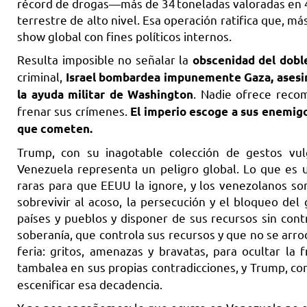
récord de drogas—más de 34 toneladas valoradas en 47
terrestre de alto nivel. Esa operación ratifica que, más
show global con fines políticos internos.
Resulta imposible no señalar la
obscenidad del dobl
criminal,
Israel bombardea impunemente Gaza, asesin
. Nadie ofrece reco
la ayuda militar de Washington
frenar sus crímenes.
El imperio escoge a sus enemigo
que cometen.
Trump, con su inagotable colección de gestos vu
Venezuela representa un peligro global. Lo que es 
raras para que EEUU la ignore, y los venezolanos so
sobrevivir al acoso, la persecución y el bloqueo 
países y pueblos y disponer de sus recursos sin con
soberanía, que controla sus recursos y que no se arrod
feria: gritos, amenazas y bravatas, para ocultar la
tambalea en sus propias contradicciones, y Trump, co
escenificar esa decadencia.