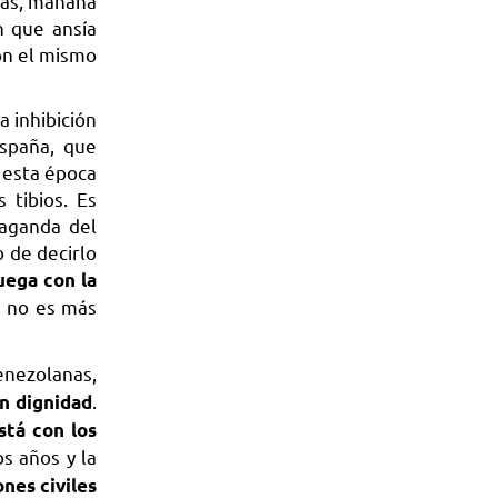
cas, mañana
n que ansía
con el mismo
 inhibición
 España, que
n esta época
 tibios. Es
paganda del
 de decirlo
uega con la
e no es más
enezolanas,
.
on dignidad
stá con los
s años y la
ones civiles