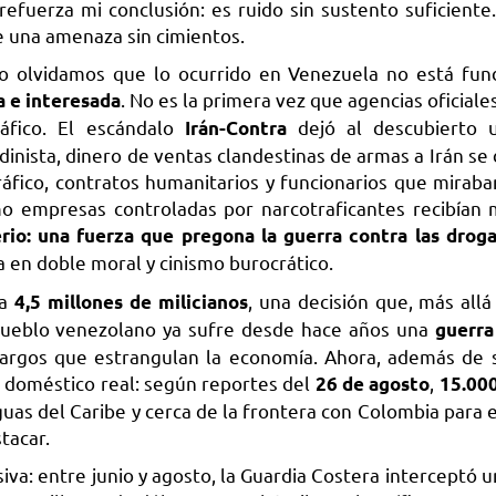
 refuerza mi conclusión: es ruido sin sustento suficiente
de una amenaza sin cimientos.
 olvidamos que lo ocurrido en Venezuela no está fun
. No es la primera vez que agencias oficiale
a e interesada
ráfico. El escándalo
dejó al descubierto 
Irán-Contra
inista, dinero de ventas clandestinas de armas a Irán se 
áfico, contratos humanitarios y funcionarios que miraba
o empresas controladas por narcotraficantes recibían 
rio: una fuerza que pregona la guerra contra las drog
a en doble moral y cinismo burocrático.
 a
, una decisión que, más allá 
4,5 millones de milicianos
l pueblo venezolano ya sufre desde hace años una
guerra
argos que estrangulan la economía. Ahora, además de 
 doméstico real: según reportes del
,
26 de agosto
15.000
uas del Caribe y cerca de la frontera con Colombia para e
tacar.
iva: entre junio y agosto, la Guardia Costera interceptó 