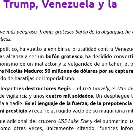
: Trump, Venezuela y la
ve más peligroso. Trump, grotesco bufón de la oligarquía, ha 
licas.
 político, ha vuelto a exhibir su brutalidad contra Venezu
nas alcanza a ser un
, ha decidido convert
bufón grotesco
rionismo de un mal actor y la vulgaridad de un tahúr, el 
a Nicolás Maduro: 50 millones de dólares por su captur
o de baratijas del imperialismo.
plegar
—el
USS Gravely
, el
USS Ja
tres destructores Aegis
de vigilancia y unos
. Un despliegue t
cuatro mil soldados
ña a nadie.
Es el lenguaje de la fuerza, de la prepotencia
y recurre al rugido vacío de su maquinaria mil
i prestigio
ue adicional del crucero
USS Lake Erie
y del submarino
U
como otras veces, únicamente citando “fuentes infor