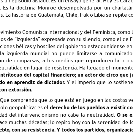
 un episodio aislado. Es un ensayo general. Hoy es Cara
 Es la doctrina Monroe desempolvada por un charlatá
 La historia de Guatemala, Chile, Irak o Libia se repite 
vimiento Comunista internacional y del Feminista, como la
rnos de “izquierda” expresada con su silencio, como el de
 acciones bélicas y hostiles del gobierno estadounidense e
, la izquierda mundial no puede limitarse a comunicados
túan de comparsas, a los medios que reproducen la pro
eutralidad en lugar de resistencia. Ha llegado el momento
ntrílocuo del capital financiero; un actor de circo que j
Y el imperio que lo sostien
do en aprendiz de dictador.
on extorsión.
 Que comprenda que lo que está en juego en las costas v
olo geopolítica: es el
derecho de los pueblos a existir c
dad del intervencionismo no cabe la neutralidad.
O se e
ace muchas décadas; lo repito hoy con la serenidad de lo
lo, con su resistencia. Y todos los partidos, organizaci