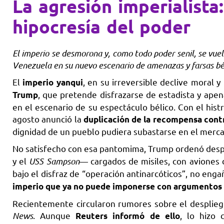
La agresión imperialista
hipocresía del poder
El imperio se desmorona y, como todo poder senil, se vuel
Venezuela en su nuevo escenario de amenazas y farsas bé
El
, en su irreversible declive moral y
imperio yanqui
, que pretende disfrazarse de estadista y ape
Trump
en el escenario de su espectáculo bélico. Con el hist
agosto anunció la
duplicación de la recompensa contr
dignidad de un pueblo pudiera subastarse en el mercad
No satisfecho con esa pantomima, Trump ordenó des
y el
USS Sampson
— cargados de misiles, con aviones 
bajo el disfraz de “operación antinarcóticos”, no enga
imperio que ya no puede imponerse con argumentos n
Recientemente circularon rumores sobre el desplieg
News
. Aunque
, lo hizo 
Reuters informó de ello