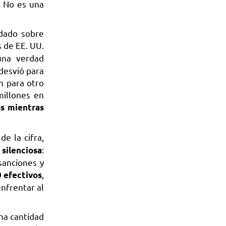
. No es una
dado sobre
s de EE. UU.
una verdad
desvió para
n para otro
millones en
as mientras
de la cifra,
:
 silenciosa
sanciones y
,
 efectivos
nfrentar al
una cantidad