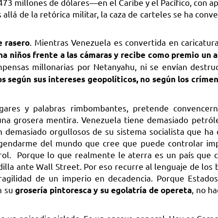
3 millones de dólares—en el Caribe y el Pacífico, con ap
 allá de la retórica militar, la caza de carteles se ha conv
. Mientras Venezuela es convertida en caricatur
e rasero
a niños frente a las cámaras y recibe como premio un
mpensas millonarias por Netanyahu, ni se envían destru
s según sus intereses geopolíticos, no según los crímen
lgares y palabras rimbombantes, pretende convencer
una grosera mentira. Venezuela tiene demasiado petróle
n demasiado orgullosos de su sistema socialista que ha
del gendarme del mundo que cree que puede controlar 
trol. Porque lo que realmente le aterra es un país que 
illa ante Wall Street. Por eso recurre al lenguaje de los
 fragilidad de un imperio en decadencia. Porque Estado
n su
, no h
grosería pintoresca y su egolatría de opereta