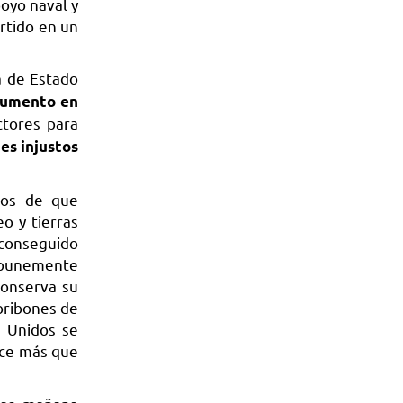
oyo naval y
ertido en un
a de Estado
 aumento en
ctores para
es injustos
nos de que
o y tierras
 conseguido
impunemente
conserva su
 bribones de
s Unidos se
ace más que