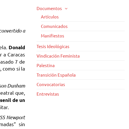
Documentos
Artículos
Comunicados
convertido a
Manifiestos
Tesis Ideológicas
ela.
Donald
ir a Caracas
Vindicación Feminista
pasado 7 de
Palestina
, como si la
a
Transición Española
Convocatorias
son Dunham
eatral que,
Entrevistas
 senil de un
itar.
SS Newport
madas” sin