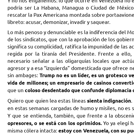
Y no nos engañemos: lo que ocurre en Venezuela no es
podría ser La Habana, Managua o Ciudad de México.
rescatar la Pax Americana montada sobre portaaviones.
libreto: acusar, demonizar, invadir y saquear.
Lo más penoso y denunciable es la indiferencia del Mo
de los sindicatos, que con la aprobación de los gobie
significa su complicidad, ratifica la impunidad de las
regida por la tiranía del Presidente. Frente a ello
necesario señalar a las oligarquías locales que ac
agresor y a esa “izquierda” domesticada que ofrece n
sin ambages:
Trump no es un líder, es un grotesco ve
vida de millones; un empresario de casinos converti
que un
coloso desdentado que confunde diplomacia c
Quiero que quien lea estas líneas
.
sienta indignación
en estas semanas cargadas de humo y misiles, no es s
Y que se entienda, también, que frente a la obsceni
Yo ya elegí h
opresores, o se está con los oprimidos.
misma cólera intacta:
estoy con Venezuela, con su pueb