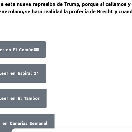
a esta nueva represión de Trump, porque si callamos y
enezolano, se hará realidad la profecía de Brecht y cuan
er en El Común
Leer en Espiral 21
Leer en El Tambor
r en Canarias Semanal