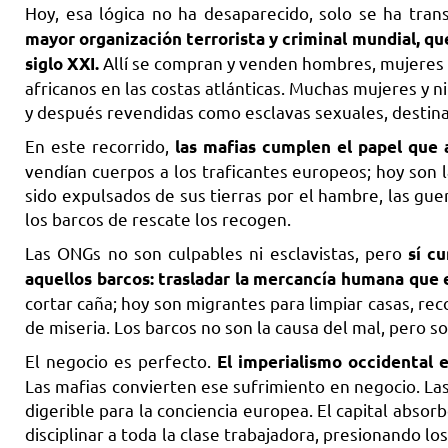
Hoy, esa lógica no ha desaparecido, solo se ha tra
mayor organización terrorista y criminal mundial, qu
Allí se compran y venden hombres, mujeres y
siglo XXI.
africanos en las costas atlánticas. Muchas mujeres y n
y después revendidas como esclavas sexuales, destinad
En este recorrido,
las mafias cumplen el papel que 
vendían cuerpos a los traficantes europeos; hoy son 
sido expulsados de sus tierras por el hambre, las gue
los barcos de rescate los recogen.
Las ONGs no son culpables ni esclavistas, pero
sí c
aquellos barcos: trasladar la mercancía humana que e
cortar caña; hoy son migrantes para limpiar casas, reco
de miseria. Los barcos no son la causa del mal, pero so
El negocio es perfecto.
El imperialismo occidental e
Las mafias convierten ese sufrimiento en negocio. La
digerible para la conciencia europea. El capital absor
disciplinar a toda la clase trabajadora, presionando los