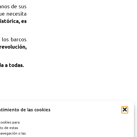
anos de sus
que necesita
istórica, es
 los barcos
revolución,
a a todas.
ntimiento de las cookies
cookies para
to de estas
ho de esta
avegación o las