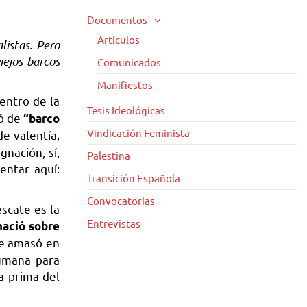
Documentos
Artículos
listas.
Pero
iejos barcos
Comunicados
Manifiestos
entro de la
Tesis Ideológicas
có de
“barco
Vindicación Feminista
de valentía,
nación, sí,
Palestina
entar aquí:
Transición Española
Convocatorias
scate es la
Entrevistas
nació sobre
se amasó en
umana para
a prima del