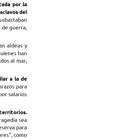
tada por la
sclavos del
 subastaban
n de guerra,
an aldeas y
quienes han
ados al mar,
lar a la de
brazos para
por salarios
erritorios.
ragedia sea
reserva para
dores”, como