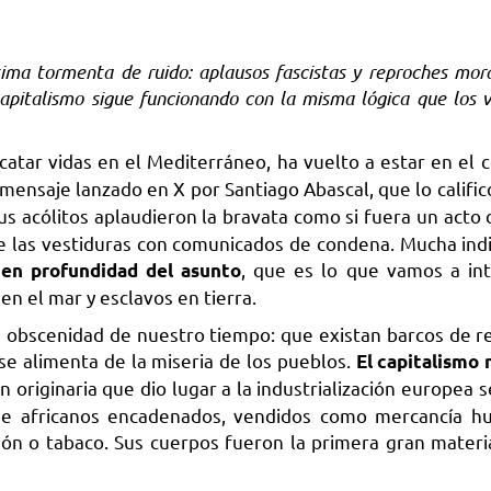
ma tormenta de ruido: aplausos fascistas y reproches mora
pitalismo sigue funcionando con la misma lógica que los v
catar vidas en el Mediterráneo, ha vuelto a estar en el c
 mensaje lanzado en X por Santiago Abascal, que lo califi
Sus acólitos aplaudieron la bravata como si fuera un acto 
se las vestiduras con comunicados de condena. Mucha indig
, que es lo que vamos a int
 en profundidad del asunto
n el mar y esclavos en tierra.
la obscenidad de nuestro tiempo: que existan barcos de re
e alimenta de la miseria de los pueblos.
El capitalismo 
 originaria que dio lugar a la industrialización europea 
 de africanos encadenados, vendidos como mercancía h
dón o tabaco. Sus cuerpos fueron la primera gran materi