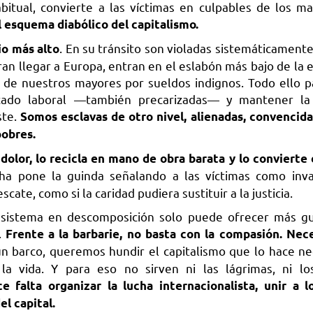
bitual, convierte a las víctimas en culpables de los m
l esquema diabólico del capitalismo.
. En su tránsito son violadas sistemáticamente
io más alto
ran llegar a Europa, entran en el eslabón más bajo de la 
o de nuestros mayores por sueldos indignos. Todo ello p
ado laboral —también precarizadas— y mantener la 
ste.
Somos esclavas de otro nivel, alienadas, convencida
pobres.
l dolor, lo recicla en mano de obra barata y lo convierte
a pone la guinda señalando a las víctimas como invas
scate, como si la caridad pudiera sustituir a la justicia.
 sistema en descomposición solo puede ofrecer más g
.
Frente a la barbarie, no basta con la compasión. Nec
 barco, queremos hundir el capitalismo que lo hace ne
a vida. Y para eso no sirven ni las lágrimas, ni los
ce falta organizar la lucha internacionalista, unir a l
el capital.