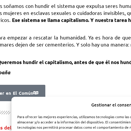
s soñamos con hundir el sistema que expulsa seres hum
as mujeres en esclavas sexuales o cuidadoras invisibles, 
ricos.
Ese sistema se llama capitalismo. Y nuestra tarea h
ara empezar a rescatar la humanidad. Ya es hora de que
 mares dejen de ser cementerios. Y solo hay una manera:
ueremos hundir el capitalismo, antes de que él nos hund
spaña
er en El Común
Gestionar el conse
Para ofrecer las mejores experiencias, utilizamos tecnologías como las 
almacenar y/o acceder a la información del dispositivo. El consentimien
¡Te animamos a que saques el máximo provec
eos del PFE
tecnologías nos permitirá procesar datos como el comportamiento de n