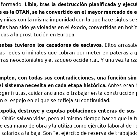
nsformado.
Libia, tras la destrucción planificada y ejecu
e es la OTAN, se ha convertido en el mayor mercado de e
 niñas con la misma impunidad con la que hace siglos se
iñas han sido ya violadas en el éxodo, convertidas en botí
as a la prostitución en Europa.
Ellos arrasab
antes tuvieron los cazadores de esclavos.
las redes criminales que cobran por meter en pateras a 
rras neocoloniales y el saqueo occidental. Y una vez lanz
umplen, con todas sus contradicciones, una función simi
Antes eran 
l sistema necesita en cada etapa histórica.
ger frutas, cuidar ancianos o trabajar en la construcción 
n el espejo en el que se refleja su continuidad.
xpolia, destruye y expulsa poblaciones enteras de sus t
s ONGs salvan vidas, pero al mismo tiempo hacen que la t
be esa mano de obra y la utiliza como ejército laboral de 
 salarios a la baja. Son “el ejército de reserva de trabaja