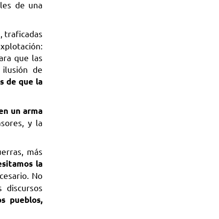
ales de una
, traficadas
explotación:
ara que las
ilusión de
s de que la
 en un arma
ores, y la
uerras, más
esitamos la
cesario. No
 discursos
os pueblos,