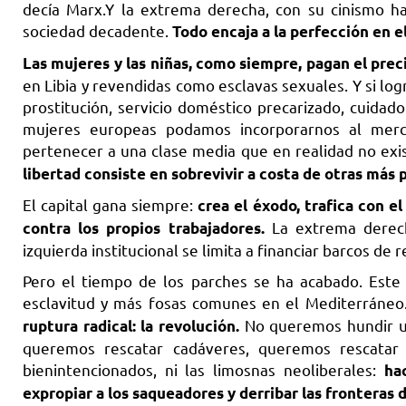
decía Marx.Y la extrema derecha, con su cinismo ha
sociedad decadente.
Todo encaja a la perfección en e
Las mujeres y las niñas, como siempre, pagan el prec
en Libia y revendidas como esclavas sexuales. Y si log
prostitución, servicio doméstico precarizado, cuidad
mujeres europeas podamos incorporarnos al merc
pertenecer a una clase media que en realidad no exi
libertad consiste en sobrevivir a costa de otras más 
El capital gana siempre:
crea el éxodo, trafica con e
La extrema derech
contra los propios trabajadores.
izquierda institucional se limita a financiar barcos de re
Pero el tiempo de los parches se ha acabado. Este
esclavitud y más fosas comunes en el Mediterráneo
No queremos hundir un
ruptura radical: la revolución.
queremos rescatar cadáveres, queremos rescatar l
bienintencionados, ni las limosnas neoliberales:
ha
expropiar a los saqueadores y derribar las fronteras d