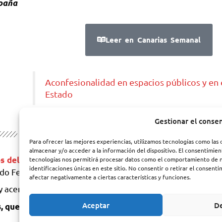
spaña
Leer en Canarias Semanal
Aconfesionalidad en espacios públicos y en 
Estado
Gestionar el conse
Para ofrecer las mejores experiencias, utilizamos tecnologías como las 
almacenar y/o acceder a la información del dispositivo. El consentimien
¡Te animamos a que saques el máximo provec
eos del PFE
tecnologías nos permitirá procesar datos como el comportamiento de n
identificaciones únicas en este sitio. No consentir o retirar el consent
ido Feminista de España!
afectar negativamente a ciertas características y funciones.
y acercarte a nuestra propuesta política. ¡Gracias por tu i
Aceptar
D
s, que pueden consultarse en la
siguiente dirección