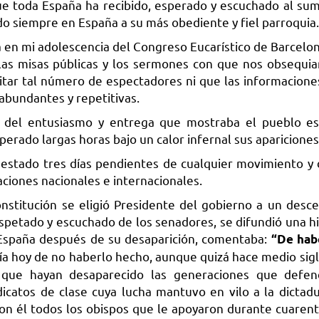
ue toda España ha recibido, esperado y escuchado al sum
nido siempre en España a su más obediente y fiel parroquia.
ra en mi adolescencia del Congreso Eucarístico de Barcelo
las misas públicas y los sermones con que nos obsequia
citar tal número de espectadores ni que las informacione
 abundantes y repetitivas.
a del entusiasmo y entrega que mostraba el pueblo es
erado largas horas bajo un calor infernal sus apariciones
 estado tres días pendientes de cualquier movimiento y 
aciones nacionales e internacionales.
nstitución se eligió Presidente del gobierno a un desc
espetado y escuchado de los senadores, se difundió una hi
 España después de su desaparición, comentaba:
“De hab
a hoy de no haberlo hecho, aunque quizá hace medio sigl
 que hayan desaparecido las generaciones que defen
dicatos de clase cuya lucha mantuvo en vilo a la dictad
on él todos los obispos que le apoyaron durante cuarent