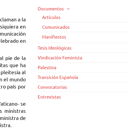
Documentos
Artículos
claman a la
siquiera en
Comunicados
comunicación
Manifiestos
celebrado en
Tesis Ideológicas
l pie de la
Vindicación Feminista
sitas que ha
Palestina
pleitesía al
Transición Española
en el mundo
tro país por
Convocatorias
Entrevistas
aticano- se
s ministras
 ministra de
stra.