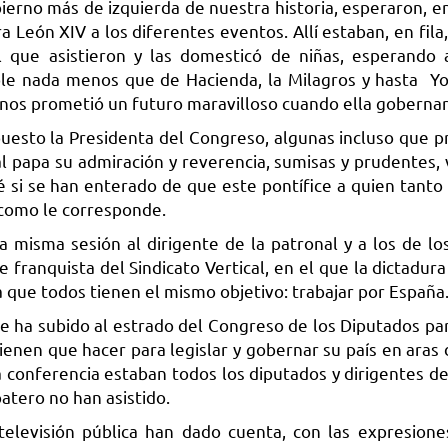
ierno más de izquierda de nuestra historia, esperaron, e
a León XIV a los diferentes eventos. Allí estaban, en fil
l que asistieron y las domesticó de niñas, esperando
ble nada menos que de Hacienda, la Milagros y hasta Yo
 nos prometió un futuro maravilloso cuando ella gobernar
puesto la Presidenta del Congreso, algunas incluso que 
 papa su admiración y reverencia, sumisas y prudentes, 
sé si se han enterado de que este pontífice a quien tanto
a, como le corresponde.
misma sesión al dirigente de la patronal y a los de los
ranquista del Sindicato Vertical, en el que la dictadura 
a que todos tienen el mismo objetivo: trabajar por España
 ha subido al estrado del Congreso de los Diputados para
enen que hacer para legislar y gobernar su país en aras d
a conferencia estaban todos los diputados y dirigentes de
atero no han asistido.
televisión pública han dado cuenta, con las expresione