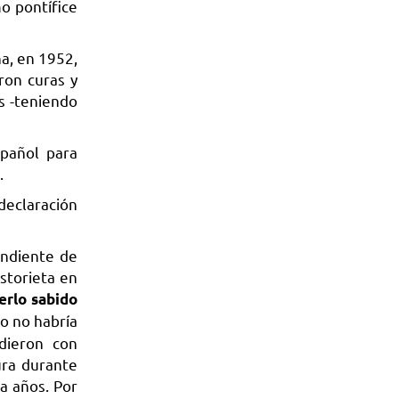
o pontífice
na, en 1952,
ron curas y
s -teniendo
pañol para
.
declaración
endiente de
storieta en
erlo sabido
o no habría
dieron con
ura durante
a años. Por