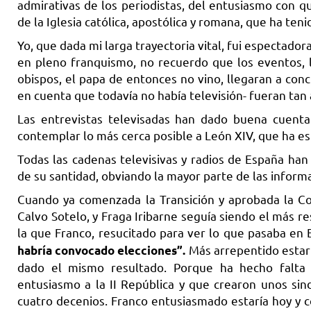
admirativas de los periodistas, del entusiasmo con q
de la Iglesia católica, apostólica y romana, que ha te
Yo, que dada mi larga trayectoria vital, fui espectado
en pleno franquismo, no recuerdo que los eventos, 
obispos, el papa de entonces no vino, llegaran a con
en cuenta que todavía no había televisión- fueran tan
Las entrevistas televisadas han dado buena cuent
contemplar lo más cerca posible a León XIV, que ha esp
Todas las cadenas televisivas y radios de España han
de su santidad, obviando la mayor parte de las inform
Cuando ya comenzada la Transición y aprobada la Co
Calvo Sotelo, y Fraga Iribarne seguía siendo el más r
la que Franco, resucitado para ver lo que pasaba en
Más arrepentido estarí
habría convocado elecciones”.
dado el mismo resultado. Porque ha hecho falta
entusiasmo a la II República y que crearon unos sin
cuatro decenios. Franco entusiasmado estaría hoy y c