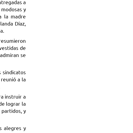
ntregadas a
a, modosas y
 a la madre
landa Díaz,
a.
presumieron
vestidas de
 admiran se
 sindicatos
reunió a la
.
 instruir a
e lograr la
 partidos, y
s alegres y