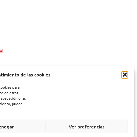
el
ntimiento de las cookies
cookies para
to de estas
ho de esta
avegación o las
imiento, puede
nterés!
enegar
Ver preferencias