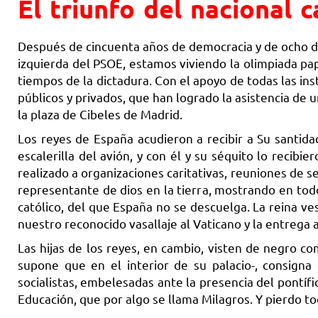
El triunfo del nacional c
Después de cincuenta años de democracia y de ocho de
izquierda del PSOE, estamos viviendo la olimpiada pa
tiempos de la dictadura. Con el apoyo de todas las in
públicos y privados, que han logrado la asistencia de
la plaza de Cibeles de Madrid.
Los reyes de España acudieron a recibir a Su santidad
escalerilla del avión, y con él y su séquito lo recibie
realizado a organizaciones caritativas, reuniones de s
representante de dios en la tierra, mostrando en t
católico, del que España no se descuelga. La reina ve
nuestro reconocido vasallaje al Vaticano y la entrega a 
Las hijas de los reyes, en cambio, visten de negro co
supone que en el interior de su palacio-, consigna
socialistas, embelesadas ante la presencia del pontífi
Educación, que por algo se llama Milagros. Y pierdo t