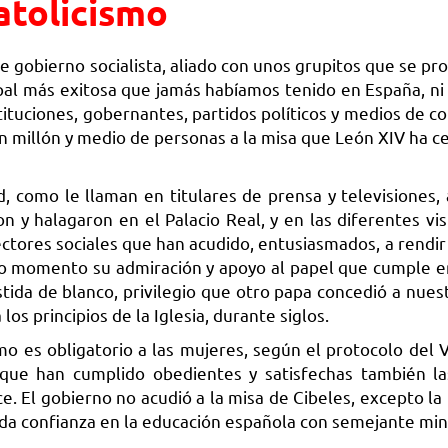
atolicismo
 gobierno socialista, aliado con unos grupitos que se pro
pal más exitosa que jamás habíamos tenido en España, ni 
stituciones, gobernantes, partidos políticos y medios de 
 un millón y medio de personas a la misa que León XIV ha 
, como le llaman en titulares de prensa y televisiones, a
ron y halagaron en el Palacio Real, y en las diferentes vi
ectores sociales que han acudido, entusiasmados, a rendir 
odo momento su admiración y apoyo al papel que cumple 
stida de blanco, privilegio que otro papa concedió a nues
los principios de la Iglesia, durante siglos.
mo es obligatorio a las mujeres, según el protocolo del V
 que han cumplido obedientes y satisfechas también la
ce. El gobierno no acudió a la misa de Cibeles, excepto la
oda confianza en la educación española con semejante mini