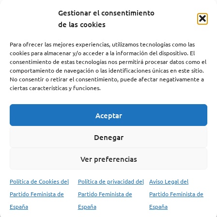
desproporcionado, sino profundamente inmoral.
Gestionar el consentimiento
La paz no se sostiene con presupuestos militares
de las cookies
crecientes, sino con diplomacia, cooperación
internacional, desarme y justicia social.
Para ofrecer las mejores experiencias, utilizamos tecnologías como las
Exigimos que esos fondos se destinen, en su lugar,
cookies para almacenar y/o acceder a la información del dispositivo. El
consentimiento de estas tecnologías nos permitirá procesar datos como el
a fortalecer los servicios públicos, a garantizar
comportamiento de navegación o las identificaciones únicas en este sitio.
derechos humanos básicos y a construir una
No consentir o retirar el consentimiento, puede afectar negativamente a
seguridad humana real. Porque no habrá paz
ciertas características y funciones.
duradera mientras sigamos financiando la máquina
de guerra en lugar de cuidar de la vida.
Aceptar
Denegar
IV Congreso del PFE
Ver preferencias
Política de Cookies del
Política de privacidad del
Aviso Legal del
Tesis del Partido Feminista
Partido Feminista de
Partido Feminista de
Partido Feminista de
España
España
España