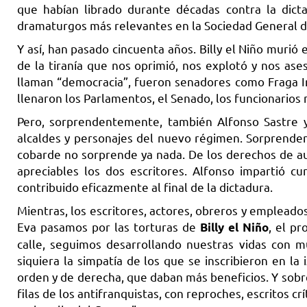
que habían librado durante décadas contra la dictad
dramaturgos más relevantes en la Sociedad General d
Y así, han pasado cincuenta años. Billy el Niño muri
de la tiranía que nos oprimió, nos explotó y nos as
llaman “democracia”, fueron senadores como Fraga Ir
llenaron los Parlamentos, el Senado, los funcionarios m
Pero, sorprendentemente, también Alfonso Sastre y
alcaldes y personajes del nuevo régimen. Sorprenden
cobarde no sorprende ya nada. De los derechos de au
apreciables los dos escritores. Alfonso impartió 
contribuido eficazmente al final de la dictadura.
Mientras, los escritores, actores, obreros y emplead
Eva pasamos por las torturas de
, el pr
Billy el Niño
calle, seguimos desarrollando nuestras vidas con m
siquiera la simpatía de los que se inscribieron en la
orden y de derecha, que daban más beneficios. Y sobre
filas de los antifranquistas, con reproches, escritos cr