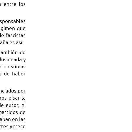
o entre los
esponsables
régimen que
e fascistas
aña es así.
 también de
lusionada y
raron sumas
ma de haber
nciados por
os pisar la
e autor, ni
 partidos de
aban en las
rtes y trece