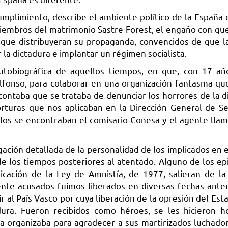
umplimiento, describe el ambiente político de la España 
iembros del matrimonio Sastre Forest, el engaño con que
 que distribuyeran su propaganda, convencidos de que l
 la dictadura e implantar un régimen socialista.
autobiográfica de aquellos tiempos, en que, con 17 añ
Alfonso, para colaborar en una organización fantasma qu
contaba que se trataba de denunciar los horrores de la d
 torturas que nos aplicaban en la Dirección General de S
e los se encontraban el comisario Conesa y el agente llam
gación detallada de la personalidad de los implicados en 
e los tiempos posteriores al atentado. Alguno de los ep
cación de la Ley de Amnistía, de 1977, salieran de la 
mente acusados fuimos liberados en diversas fechas ante
vir al País Vasco por cuya liberación de la opresión del Es
ura. Fueron recibidos como héroes, se les hicieron 
ca organizaba para agradecer a sus martirizados luchador