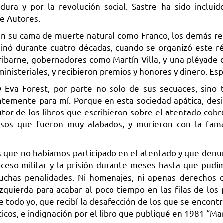
ura y por la revolución social. Sastre ha sido incluid
e Autores.
ó en su cama de muerte natural como Franco, los demás r
esinó durante cuatro décadas, cuando se organizó este 
ibarne, gobernadores como Martín Villa, y una pléyade d
inisteriales, y recibieron premios y honores y dinero. Esp
 Eva Forest, por parte no solo de sus secuaces, sino
temente para mí. Porque en esta sociedad apática, desi
tor de los libros que escribieron sobre el atentado cob
cursos que fueron muy alabados, y murieron con la fa
os que no habíamos participado en el atentado y que denu
oceso militar y la prisión durante meses hasta que pudim
uchas penalidades. Ni homenajes, ni apenas derechos d
 izquierda para acabar al poco tiempo en las filas de los
 todo yo, que recibí la desafección de los que se encontr
íticos, e indignación por el libro que publiqué en 1981 “Ma