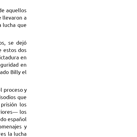
de aquellos
 llevaron a
a lucha que
os, se dejó
e estos dos
ictadura en
eguridad en
ado Billy el
el proceso y
isodios que
prisión los
riores— los
tado español
homenajes y
es la lucha