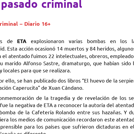
 pasado criminal
riminal – Diario 16+
tes de
explosionaron varias bombas en los 
ETA
d. Esta acción ocasionó 14 muertos y 84 heridos, algun
 el atentado fuimos 22 intelectuales, obreros, empleados
su marido Alfonso Sastre, dramaturgo, que habían sido 
y locales para que se realizara.
 ello, se han publicado dos libros “El huevo de la serpie
ación Caperucita” de Xuan Cándano.
onmemoración de la tragedia y de revelación de los s
fue la negativa de ETA a reconocer la autoría del atentad
a bomba de la Cafetería Rolando entre sus hazañas. Y d
siquiera los medios de comunicación recordaron este atenta
rensible para los países que sufrieron dictaduras en el
España es diferente.