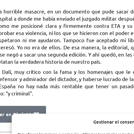
lla horrible masacre, en un documento que pude sacar de
ospital a donde me había enviado el juzgado militar despu
como me posicioné clara y firmemente contra ETA y su
obar esa violencia, ni los que se hicieron con el poder en
 respetaron ni me ayudaron. Tampoco fue aceptado mi lib
nteresó. Yo no era de ellos. De esa manera, la editorial, 
 se negó a sacar una segunda edición. Y ahí quedó, en las
latan la verdadera historia de nuestro país.
 Dalí, muy crítico con la fama y los homenajes que le 
ensor y admirador del dictador, y haberse lucrado de la
 España no hay nada más rentable que tener un pasado
: “y criminal”.
er en Diario16+
Gestionar el conse