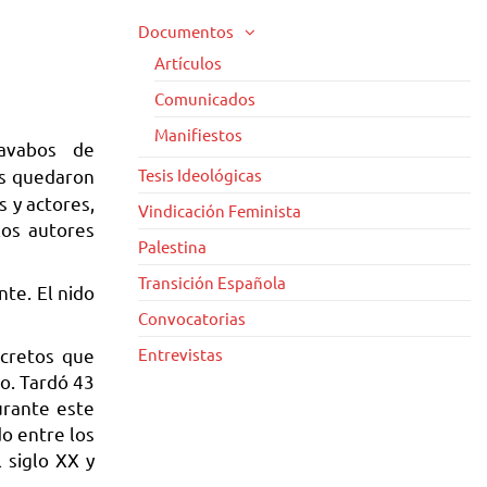
Documentos
Artículos
Comunicados
Manifiestos
lavabos de
os quedaron
Tesis Ideológicas
 y actores,
Vindicación Feminista
los autores
Palestina
Transición Española
nte. El nido
Convocatorias
ecretos que
Entrevistas
o. Tardó 43
urante este
do entre los
 siglo XX y