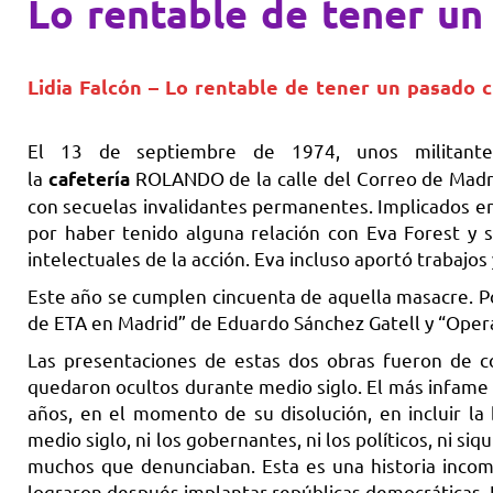
Lo rentable de tener un
Lidia Falcón – Lo rentable de tener un pasado c
El 13 de septiembre de 1974, unos militan
la
ROLANDO de la calle del Correo de Madri
cafetería
con secuelas invalidantes permanentes. Implicados en
por haber tenido alguna relación con Eva Forest y 
intelectuales de la acción. Eva incluso aportó trabajos 
Este año se cumplen cincuenta de aquella masacre. Por
de ETA en Madrid” de Eduardo Sánchez Gatell y “Oper
Las presentaciones de estas dos obras fueron de c
quedaron ocultos durante medio siglo. El más infame 
años, en el momento de su disolución, en incluir l
medio siglo, ni los gobernantes, ni los políticos, ni 
muchos que denunciaban. Esta es una historia incomp
lograron después implantar repúblicas democráticas. 