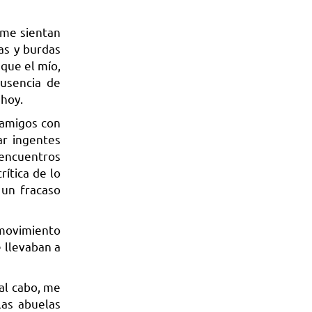
 me sientan
as y burdas
que el mío,
ausencia de
e hoy.
 amigos con
ar ingentes
 encuentros
ítica de lo
 un fracaso
movimiento
e llevaban a
al cabo, me
las abuelas