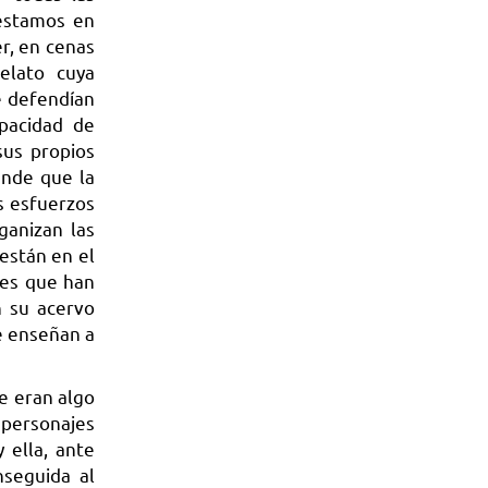
“estamos en
r, en cenas
elato cuya
e defendían
pacidad de
sus propios
ende que la
s esfuerzos
ganizan las
están en el
yes que han
n su acervo
e enseñan a
e eran algo
 personajes
 ella, ante
nseguida al