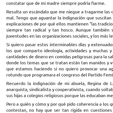
constatar que de mi madre siempre podría fiarme.
Resulta un escándalo que me niegue a tragarme las 
mal. Tengo que aguantar la indignación que suscitan 
explicaciones de por qué ellos mantienen “las tradic
siempre tan radical y tan hosco. Aunque también s
juventudes en las organizaciones sociales, y los más le
Si quiero pasar estos interminables días y extenuad
los que comparto ideología, actividades y muchas y
cantidades de dinero en comidas peligrosas para la s
donde los temas que se tratan están tan manidos y vul
que estamos haciendo si no quiero provocar una agri
rotundo que programara el congreso del Partido Femin
Recuerdo la indignación de mi abuela, Regina de 
anarquista, sindicalista y cooperativista, cuando sol
sus hijas a colegios religiosos porque las educaban mej
Pero a quién y cómo y por qué pido coherencia a los q
contestan, no hay que ser tan rígida en cuestiones 