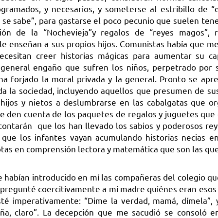
gramados, y necesarios, y someterse al estribillo de 
 se sabe”, para gastarse el poco pecunio que suelen tene
ión de la “Nochevieja”y regalos de “reyes magos”, r
 le enseñan a sus propios hijos. Comunistas había que m
cesitan creer historias mágicas para aumentar su ca
y general engaño que sufren los niños, perpetrado por 
a forjado la moral privada y la general. Pronto se apr
oda la sociedad, incluyendo aquellos que presumen de su
hijos y nietos a deslumbrarse en las cabalgatas que or
se den cuenta de los paquetes de regalos y juguetes que 
 contarán que los han llevado los sabios y poderosos re
a que los infantes vayan acumulando historias necias e
notas en comprensión lectora y matemática que son las qu
e habían introducido en mí las compañeras del colegio qu
le pregunté coercitivamente a mi madre quiénes eran esos
sté imperativamente: “Dime la verdad, mamá, dímela”, y
niña, claro”. La decepción que me sacudió se consoló e