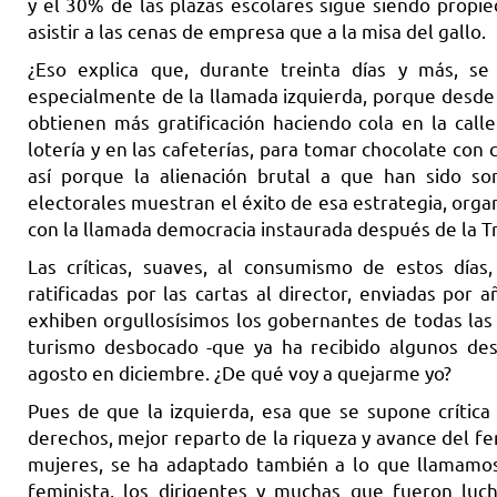
y el 30% de las plazas escolares sigue siendo propie
asistir a las cenas de empresa que a la misa del gallo.
¿Eso explica que, durante treinta días y más, se p
especialmente de la llamada izquierda, porque desde
obtienen más gratificación haciendo cola en la cal
lotería y en las cafeterías, para tomar chocolate con c
así porque la alienación brutal a que han sido so
electorales muestran el éxito de esa estrategia, orga
con la llamada democracia instaurada después de la Tr
Las críticas, suaves, al consumismo de estos día
ratificadas por las cartas al director, enviadas por
exhiben orgullosísimos los gobernantes de todas las 
turismo desbocado -que ya ha recibido algunos des
agosto en diciembre. ¿De qué voy a quejarme yo?
Pues de que la izquierda, esa que se supone crític
derechos, mejor reparto de la riqueza y avance del f
mujeres, se ha adaptado también a lo que llamamos l
feminista, los dirigentes y muchas que fueron luc