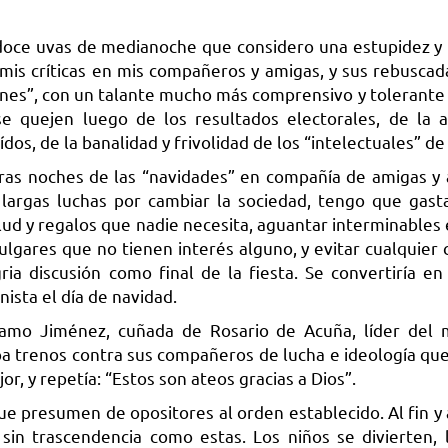
doce uvas de medianoche que considero una estupidez y
mis críticas en mis compañeros y amigas, y sus rebuscad
iones”, con un talante mucho más comprensivo y tolerante 
e quejen luego de los resultados electorales, de la 
ídos, de la banalidad y frivolidad de los “intelectuales” d
oras noches de las “navidades” en compañía de amigas y
 largas luchas por cambiar la sociedad, tengo que gast
alud y regalos que nadie necesita, aguantar interminables
gares que no tienen interés alguno, y evitar cualquier cr
a discusión como final de la fiesta. Se convertiría en
ista el día de navidad.
Lamo Jiménez, cuñada de Rosario de Acuña, líder del 
taba trenos contra sus compañeros de lucha e ideología qu
or, y repetía: “Estos son ateos gracias a Dios”.
ue presumen de opositores al orden establecido. Al fin y 
sin trascendencia como estas. Los niños se divierten, 