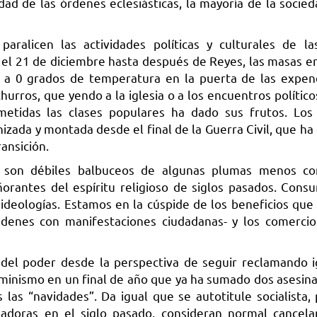
dad de las órdenes eclesiásticas, la mayoría de la socied
aralicen las actividades políticas y culturales de la
 el 21 de diciembre hasta después de Reyes, las masas e
le a 0 grados de temperatura en la puerta de las expen
hurros, que yendo a la iglesia o a los encuentros político
metidas las clases populares ha dado sus frutos. Los
nizada y montada desde el final de la Guerra Civil, que h
ansición.
s, son débiles balbuceos de algunas plumas menos con
 añorantes del espíritu religioso de siglos pasados. Con
ideologías. Estamos en la cúspide de los beneficios que 
denes con manifestaciones ciudadanas- y los comerci
a del poder desde la perspectiva de seguir reclamando 
eminismo en un final de año que ya ha sumado dos asesin
as “navidades”. Da igual que se autotitule socialista, 
hadoras en el siglo pasado, consideran normal cancela