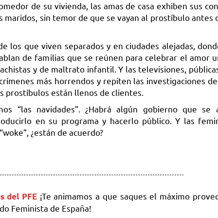
omedor de su vivienda, las amas de casa exhiben sus co
os maridos, sin temor de que se vayan al prostíbulo antes
 de los que viven separados y en ciudades alejadas, dond
hablan de familias que se reúnen para celebrar el amor un
stas y de maltrato infantil. Y las televisiones, públicas
 crímenes más horrendos y repiten las investigaciones de
os prostíbulos están llenos de clientes.
os “las navidades”. ¿Habrá algún gobierno que se a
oducirlo en su programa y hacerlo público. Y las femin
ad “woke”, ¿están de acuerdo?
¡Te animamos a que saques el máximo provec
eos del PFE
ido Feminista de España!