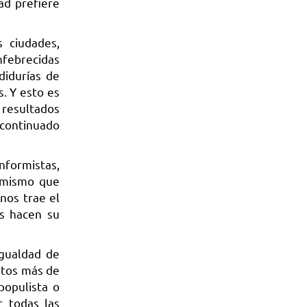
ad prefiere
s ciudades,
nfebrecidas
didurías de
s. Y esto es
 resultados
a continuado
formistas,
sumismo que
nos trae el
os hacen su
igualdad de
atos más de
populista o
r todas las