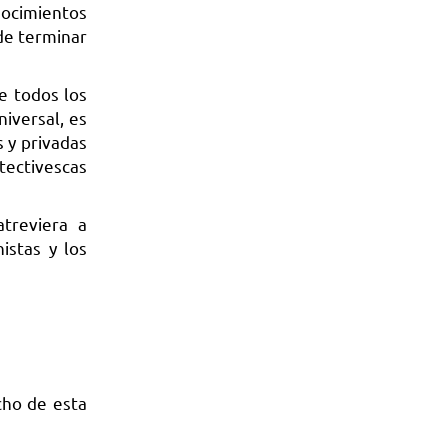
nocimientos
 de terminar
e todos los
iversal, es
 y privadas
tectivescas
treviera a
istas y los
ho de esta