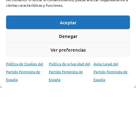
ciertas características y funciones.
CATEGORIAS PFE
Documentos
Aceptar
Artículos
Denegar
Comunicados
Manifiestos
Ver preferencias
Tesis Ideológicas
Política de Cookies del
Política de privacidad del
Aviso Legal del
Vindicación Feminista
Partido Feminista de
Partido Feminista de
Partido Feminista de
Palestina
España
España
España
Transición Española
Convocatorias
Entrevistas