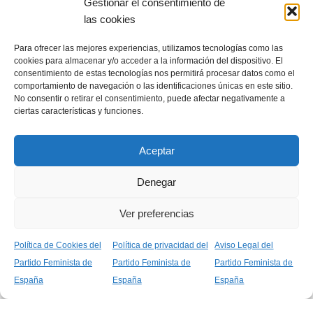
Gestionar el consentimiento de
las cookies
CATEGORIAS PFE
Para ofrecer las mejores experiencias, utilizamos tecnologías como las
Documentos
cookies para almacenar y/o acceder a la información del dispositivo. El
consentimiento de estas tecnologías nos permitirá procesar datos como el
Artículos
comportamiento de navegación o las identificaciones únicas en este sitio.
No consentir o retirar el consentimiento, puede afectar negativamente a
Comunicados
ciertas características y funciones.
Manifiestos
Aceptar
Tesis Ideológicas
Vindicación Feminista
Denegar
Palestina
Ver preferencias
Transición Española
Convocatorias
Política de Cookies del
Política de privacidad del
Aviso Legal del
Partido Feminista de
Partido Feminista de
Partido Feminista de
Entrevistas
España
España
España