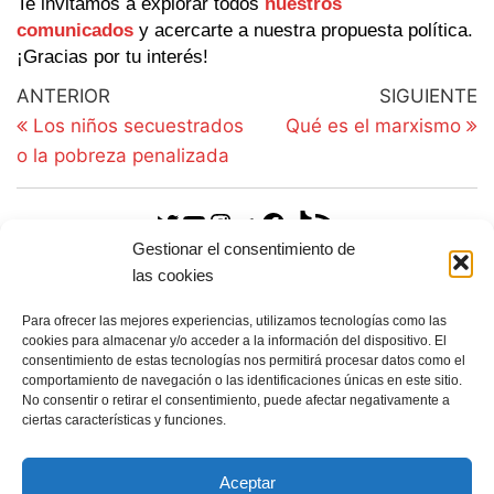
Te invitamos a explorar todos
nuestros
comunicados
y acercarte a nuestra propuesta política.
¡Gracias por tu interés!
ANTERIOR
SIGUIENTE
Los niños secuestrados
Qué es el marxismo
o la pobreza penalizada
Gestionar el consentimiento de
las cookies
CATEGORIAS PFE
Para ofrecer las mejores experiencias, utilizamos tecnologías como las
Documentos
cookies para almacenar y/o acceder a la información del dispositivo. El
consentimiento de estas tecnologías nos permitirá procesar datos como el
Artículos
comportamiento de navegación o las identificaciones únicas en este sitio.
No consentir o retirar el consentimiento, puede afectar negativamente a
Comunicados
ciertas características y funciones.
Manifiestos
Aceptar
Tesis Ideológicas