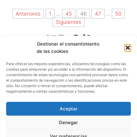
Paginación
Anteriores
1
…
45
46
47
…
50
de
Siguientes
entradas
Twitter
YouTube
Instagram
Telegram
Facebook
TikTok
Feed RSS
Gestionar el consentimiento
de las cookies
CATEGORIAS PFE
Para ofrecer las mejores experiencias, utilizamos tecnologías como las
Documentos
cookies para almacenar y/o acceder a la información del dispositivo. El
consentimiento de estas tecnologías nos permitirá procesar datos como
Artículos
el comportamiento de navegación o las identificaciones únicas en este
sitio. No consentir o retirar el consentimiento, puede afectar
Comunicados
negativamente a ciertas características y funciones.
Manifiestos
Aceptar
Tesis Ideológicas
Vindicación Feminista
Denegar
Palestina
Ver preferencias