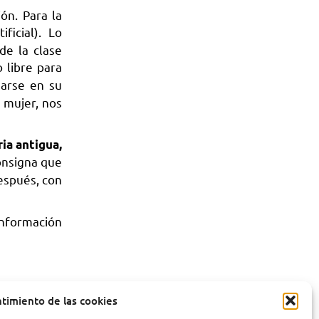
ón. Para la
ficial). Lo
de la clase
 libre para
marse en su
a mujer, nos
ia antigua,
onsigna que
espués, con
información
ntimiento de las cookies