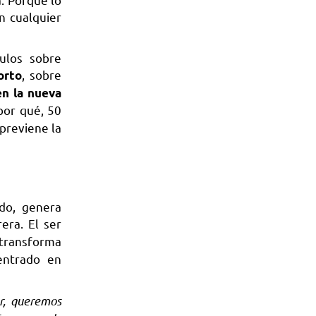
n cualquier
culos sobre
, sobre
orto
en la nueva
por qué, 50
 previene la
do, genera
era. El ser
o transforma
entrado en
r, queremos