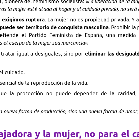
, pionera del feminismo socialista:
«La liberación de la mu
i
s la mujer esté atada al hogar y al cuidado privado, no será 
:
. La mujer no es propiedad privada. Y 
exigimos ruptura
. Prohibir la
puede ser territorio de conquista masculina
 defiende el Partido Feminista de España, una medid
s el cuerpo de la mujer sea mercancía»
.
 tratar igual a desiguales, sino por
eliminar las desigual
el cuidado.
ncial de la reproducción de la vida.
rque la protección no puede depender de la caridad, 
a nueva forma de producción, sino una nueva forma de amor, 
ajadora y la mujer, no para el c