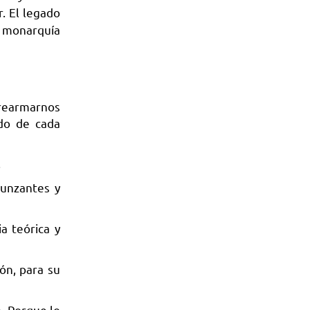
r. El legado
 monarquía
rearmarnos
ado de cada
.
unzantes y
a teórica y
ón, para su
. Porque lo