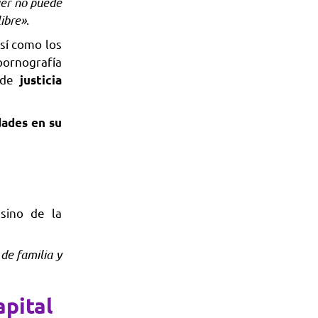
jer no puede
libre»
.
así como los
 pornografía
a de
justicia
dades en su
sino de la
de familia y
apital