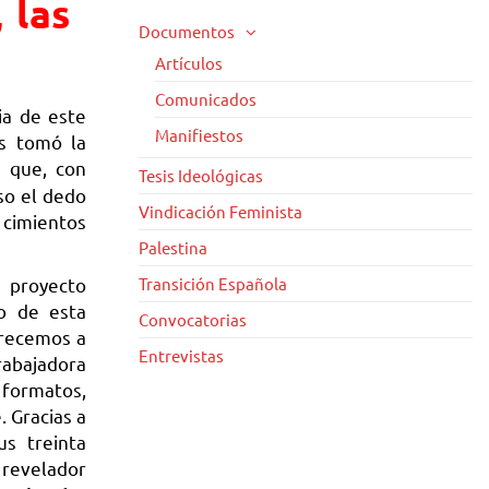
 las
Documentos
Artículos
Comunicados
ia de este
Manifiestos
s tomó la
a que, con
Tesis Ideológicas
so el dedo
Vindicación Feminista
 cimientos
Palestina
 proyecto
Transición Española
do de esta
Convocatorias
frecemos a
Entrevistas
trabajadora
 formatos,
. Gracias a
us treinta
n revelador