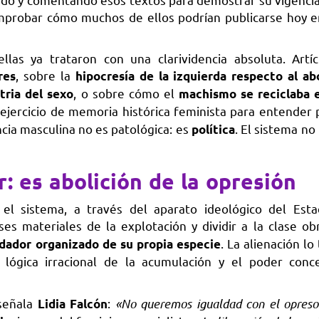
omprobar cómo muchos de ellos podrían publicarse hoy e
as ya trataron con una clarividencia absoluta. Artí
, sobre la
res
hipocresía de la izquierda respecto al ab
, o sobre cómo el
tria del sexo
machismo se reciclaba 
 ejercicio de memoria histórica feminista para entender 
cia masculina no es patológica: es
. El sistema no
política
: es abolición de la opresión
l sistema, a través del aparato ideológico del Esta
es materiales de la explotación y dividir a la clase obr
. La alienación l
dador organizado de su propia especie
lógica irracional de la acumulación y el poder conc
señala
:
«No queremos igualdad con el opreso
Lidia Falcón