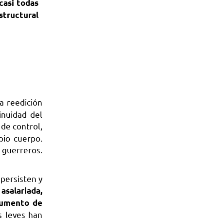
casi todas
structural
La reedición
inuidad del
de control,
pio cuerpo.
guerreros.
persisten y
asalariada,
trumento de
 leyes han