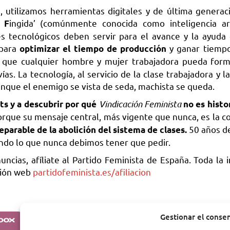
s, utilizamos herramientas digitales y de última generaci
a
ingida’ (comúnmente conocida como inteligencia arti
F
 tecnológicos deben servir para el avance y la ayuda 
 para
y ganar tiempo
optimizar el tiempo de producción
a que cualquier hombre y mujer trabajadora pueda for
ías. La tecnología, al servicio de la clase trabajadora y l
unque el enemigo se vista de seda, machista se queda.
Vindicación Feminista
sts y a descubrir por qué
no es histor
rque su mensaje central, más vigente que nunca, es la c
50 años d
separable de la abolición del sistema de clases.
ndo lo que nunca debimos tener que pedir.
uncias, afíliate al Partido Feminista de España. Toda la 
cción web
partidofeminista.es/afiliacion
Gestionar el conse