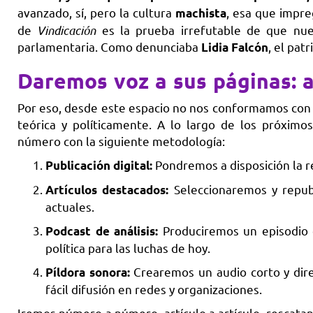
avanzado, sí, pero la cultura
, esa que impreg
machista
de
Vindicación
es la prueba irrefutable de que nue
parlamentaria. Como denunciaba
, el pat
Lidia Falcón
Daremos voz a sus páginas: a
Por eso, desde este espacio no nos conformamos con 
teórica y políticamente. A lo largo de los próxim
número con la siguiente metodología:
Pondremos a disposición la r
Publicación digital:
Seleccionaremos y repub
Artículos destacados:
actuales.
Produciremos un episodio q
Podcast de análisis:
política para las luchas de hoy.
Crearemos un audio corto y dire
Píldora sonora:
fácil difusión en redes y organizaciones.
Iremos número a número, artículo a artículo, rescata