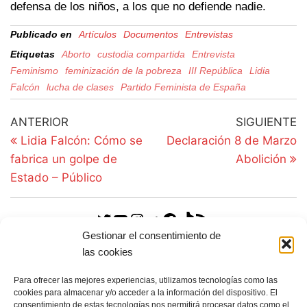
defensa de los niños, a los que no defiende nadie.
Publicado en
Artículos
Documentos
Entrevistas
Etiquetas
Aborto
custodia compartida
Entrevista
Feminismo
feminización de la pobreza
III República
Lidia
Falcón
lucha de clases
Partido Feminista de España
ANTERIOR
SIGUIENTE
Lidia Falcón: Cómo se
Declaración 8 de Marzo
fabrica un golpe de
Abolición
Estado – Público
Gestionar el consentimiento de
las cookies
CATEGORIAS PFE
Para ofrecer las mejores experiencias, utilizamos tecnologías como las
Documentos
cookies para almacenar y/o acceder a la información del dispositivo. El
consentimiento de estas tecnologías nos permitirá procesar datos como el