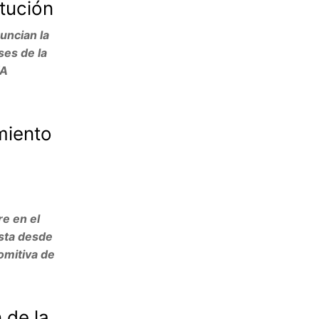
tución
ncian la
ses de la
/A
miento
re en el
ista desde
comitiva de
 de la