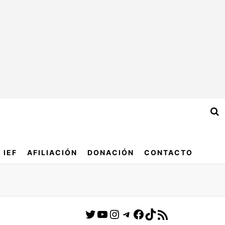
IEF
AFILIACIÓN
DONACIÓN
CONTACTO
Twitter
YouTube
Instagram
Telegram
Facebook
TikTok
Feed