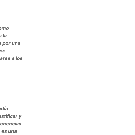
Como
 la
e por una
one
arse a los
ndía
stificar y
 ponencias
o es una