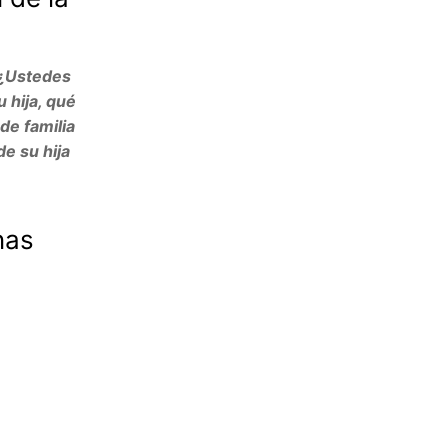
– ¿Ustedes
 hija, qué
de familia
e su hija
nas