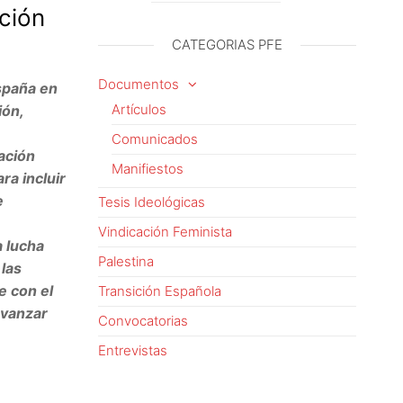
RSS
ución
CATEGORIAS PFE
Documentos
España en
Artículos
ión,
Comunicados
cación
Manifiestos
a incluir
e
Tesis Ideológicas
Vindicación Feminista
a lucha
Palestina
 las
e con el
Transición Española
avanzar
Convocatorias
Entrevistas