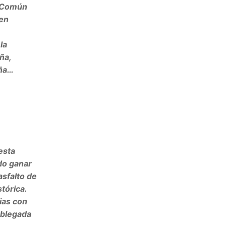
n Común
 en
la
ña,
aña…
esta
do ganar
asfalto de
tórica.
ias con
oblegada